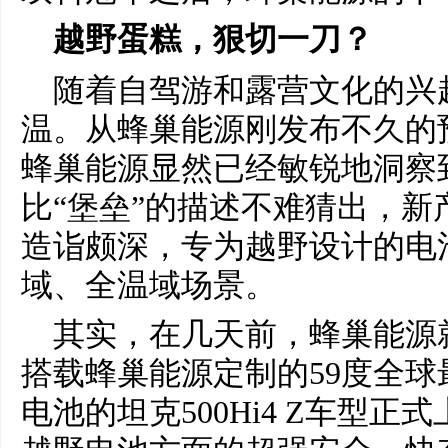
越野蛋糕，狠切一刀？
随着自驾游和露营文化的兴
温。从蜂巢能源刚发布不久的
蜂巢能源显然已经敏锐地洞察
比“堡垒”的描述不难猜出，新
造诣颇深，专为越野设计的电
域、全温域场景。
其实，在几天前，蜂巢能源
搭载蜂巢能源定制的59度全球
电池的坦克500Hi4 Z车型