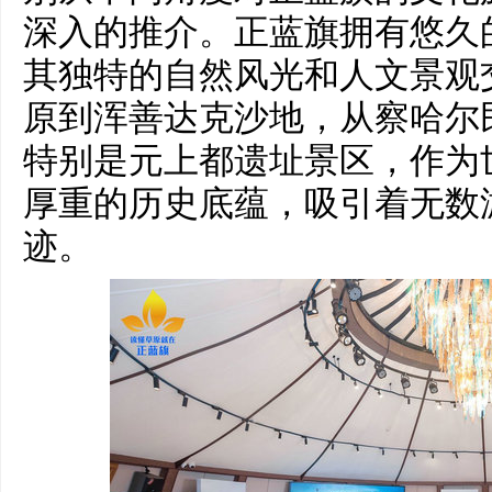
深入的推介。正蓝旗拥有悠久
其独特的自然风光和人文景观
原到浑善达克沙地，从察哈尔
特别是元上都遗址景区，作为
厚重的历史底蕴，吸引着无数
迹。